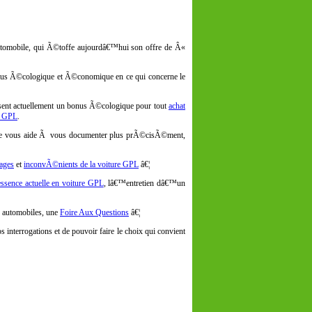
tomobile, qui Ã©toffe aujourdâ€™hui son offre de Â«
plus Ã©cologique et Ã©conomique en ce qui concerne le
osent actuellement un bonus Ã©cologique pour tout
achat
re GPL
.
 site vous aide Ã vous documenter plus prÃ©cisÃ©ment,
ages
et
inconvÃ©nients de la voiture GPL
â€¦
essence actuelle en voiture GPL
, lâ€™entretien dâ€™un
 automobiles, une
Foire Aux Questions
â€¦
rrogations et de pouvoir faire le choix qui convient