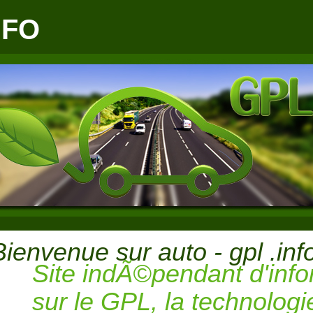
NFO
Bienvenue sur auto - gpl .inf
Site indÃ©pendant d'info
sur le GPL, la technolog