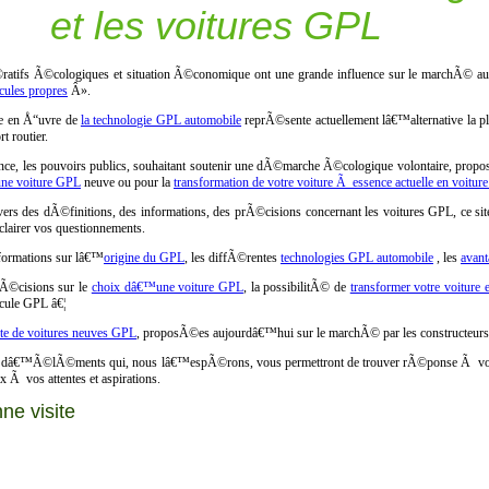
et les voitures GPL
atifs Ã©cologiques et situation Ã©conomique ont une grande influence sur le marchÃ© au
ules propres
Â».
e en Å“uvre de
la technologie GPL automobile
reprÃ©sente actuellement lâ€™alternative la 
rt routier.
nce, les pouvoirs publics, souhaitant soutenir une dÃ©marche Ã©cologique volontaire, prop
ne voiture GPL
neuve ou pour la
transformation de votre voiture Ã essence actuelle en voitu
vers des dÃ©finitions, des informations, des prÃ©cisions concernant les voitures GPL, ce
airer vos questionnements.
formations sur lâ€™
origine du GPL
, les diffÃ©rentes
technologies GPL automobile
, les
avant
Ã©cisions sur le
choix dâ€™une voiture GPL
, la possibilitÃ© de
transformer votre voiture 
ule GPL â€¦
ste de voitures neuves GPL
, proposÃ©es aujourdâ€™hui sur le marchÃ© par les constructeurs
 dâ€™Ã©lÃ©ments qui, nous lâ€™espÃ©rons, vous permettront de trouver rÃ©ponse Ã vos inte
x Ã vos attentes et aspirations.
ne visite