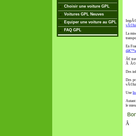
Choisir une voiture GPL
Voitures GPL Neuves
ImpÃ©r
Equiper une voiture au GPL
vÃ©hic
FAQ GPL
La mis
transpo
En Fra
dâ€™u
Ã€ tra
Ã Ã©cl
Des in
Des pr
vÃ©hic
Une
li
Autant
le mieu
Bon
Â